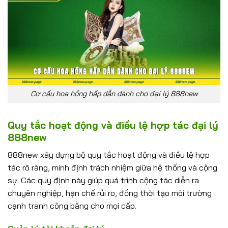
Cơ cấu hoa hồng hấp dẫn dành cho đại lý 888new
Quy tắc hoạt động và điều lệ hợp tác đại lý
888new
888new xây dựng bộ quy tắc hoạt động và điều lệ hợp
tác rõ ràng, minh định trách nhiệm giữa hệ thống và cộng
sự. Các quy định này giúp quá trình cộng tác diễn ra
chuyên nghiệp, hạn chế rủi ro, đồng thời tạo môi trường
cạnh tranh công bằng cho mọi cấp.