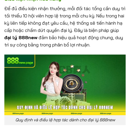
Để đủ điều kiện nhận thưởng, mỗi đối tác tổng cần duy trì
tối thiểu 10 hội viên hợp lệ trong mỗi chu kỳ. Nếu trong hai
kỳ liên tiếp không đạt yêu cầu, hệ thống sẽ tiến hành hạ
cấp hoặc chấm dứt quyền đại lý. Đây là biện pháp giúp
đại lý 888new
đảm bảo hiệu quả hoạt động chung, duy
trì sự công bằng trong phân bổ lợi nhuận.
Quy định và điều lệ hợp tác dành cho đại lý 888new