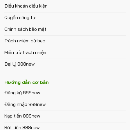
Điều khoản điều kiện
Quyền riêng tư
Chính sách bảo mật
Trách nhiệm cờ bạc
Miễn trừ trách nhiệm
Đại lý 888new
Hướng dẫn cơ bản
Đăng ký 888new
Đăng nhập 888new
Nạp tiền 888new
Rút tiền 888new