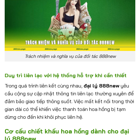
Trách nhiệm và nghĩa vụ của đối tác 888new
Duy trì liên lạc với hệ thống hỗ trợ khi cần thiết
Trong quá trình liên kết cùng nhau,
đại lý 888new
yêu
cầu cộng sự cập nhật thông tin liên lạc thường xuyên để
đảm bảo giao tiếp thông suốt. Việc mất kết nối trong thời
gian dài có thể khiến việc thanh toán hoa hồng bị tạm
dừng cho đến khi khôi phục liên hệ.
Cơ cấu chiết khấu hoa hồng dành cho đại
lý 888new