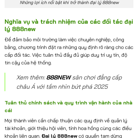
Những lợi ích nổi bật khi trở thành đại lý 888new
Nghĩa vụ và trách nhiệm của các đối tác đại
lý 888new
Để đảm bảo môi trường làm việc chuyên nghiệp, công
bằng, chương trình đặt ra những quy định rõ ràng cho các
cấp đối tác. Việc tuân thủ đầy đủ giúp duy trì uy tín, độ
tin cậy của hệ thống.
Xem thêm:
888NEW
sân chơi đẳng cấp
châu Á với tầm nhìn bứt phá 2025
Tuân thủ chính sách và quy trình vận hành của nhà
cái
Mọi thành viên cần chấp thuận các quy định về quản lý
tài khoản, giới thiệu hội viên, tính hoa hồng cùng các điều
khoản liên quan.
Đại lý 888new
có quyền tạm dừng