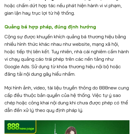
hoặc chấm dứt hợp tác nếu phát hiện hành vi vi phạm,
gian lận hay trục lợi từ hệ thống.
Quảng bá hợp pháp, đúng định hướng
Cộng sự được khuyến khích quảng bá thương hiệu bằng
nhiều hình thức khác nhau như website, mạng xã hội,
hoặc tiếp thị liên kết. Tuy nhiên, nhà cái nghiêm cấm hành
vi chạy quảng cáo trái phép trên các nền tảng như
Google Ads. Sử dụng từ khóa thương hiệu nội bộ hoặc
đăng tải nội dung gây hiểu nhầm.
Mọi hình ảnh, video, tài liệu truyền thông do 888new cung
cấp đều thuộc bản quyền của hệ thống. Việc tự ý sao
chép hoặc công khai nội dung khi chưa được phép có thể
dẫn đến xử lý theo quy định pháp lý.