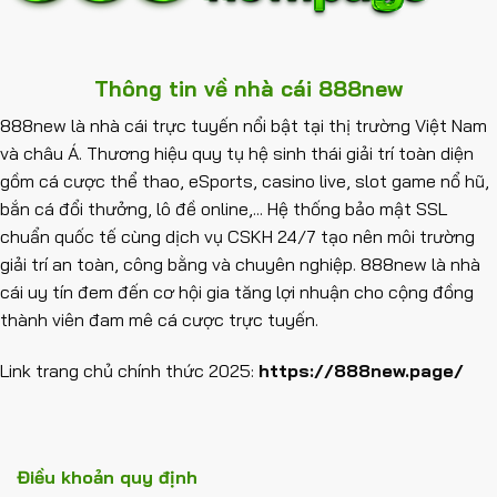
Thông tin về nhà cái 888new
888new là nhà cái trực tuyến nổi bật tại thị trường Việt Nam
và châu Á. Thương hiệu quy tụ hệ sinh thái giải trí toàn diện
gồm cá cược thể thao, eSports, casino live, slot game nổ hũ,
bắn cá đổi thưởng, lô đề online,... Hệ thống bảo mật SSL
chuẩn quốc tế cùng dịch vụ CSKH 24/7 tạo nên môi trường
giải trí an toàn, công bằng và chuyên nghiệp. 888new là nhà
cái uy tín đem đến cơ hội gia tăng lợi nhuận cho cộng đồng
thành viên đam mê cá cược trực tuyến.
Link trang chủ chính thức 2025:
https://888new.page/
Điều khoản quy định